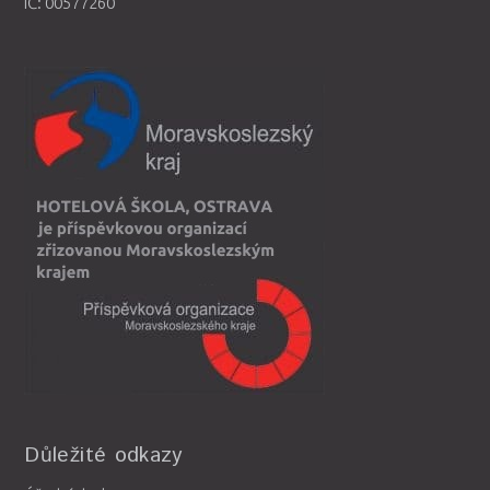
IČ: 00577260
Důležité odkazy