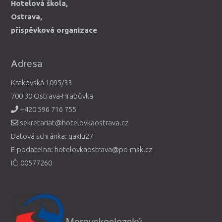
Hotelová škola,
Ostrava,
příspěvková organizace
Adresa
Krakovská 1095/33
700 30 Ostrava-Hrabůvka
+420 596 716 755
sekretariat@hotelovkaostrava.cz
Datová schránka: gakiu27
E-podatelna: hotelovkaostrava@po-msk.cz
IČ: 00577260