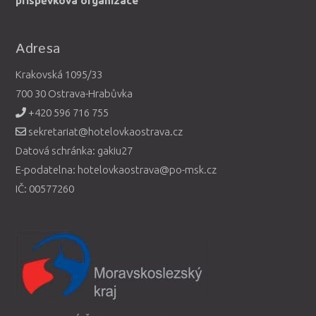
příspěvková organizace
Adresa
Krakovská 1095/33
700 30 Ostrava-Hrabůvka
+420 596 716 755
sekretariat@hotelovkaostrava.cz
Datová schránka: gakiu27
E-podatelna: hotelovkaostrava@po-msk.cz
IČ: 00577260