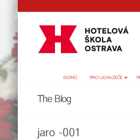
DOMŮ
PRO UCHAZEČE
P
The Blog
jaro -001