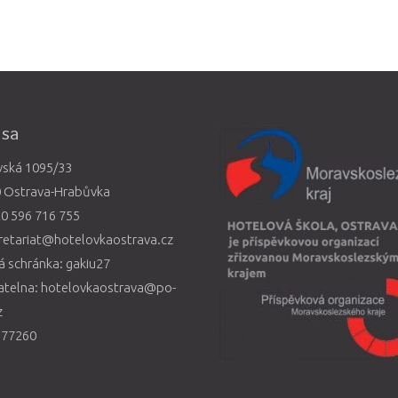
esa
vská 1095/33
0 Ostrava-Hrabůvka
0 596 716 755
retariat@hotelovkaostrava.cz
 schránka: gakiu27
atelna: hotelovkaostrava@po-
z
577260