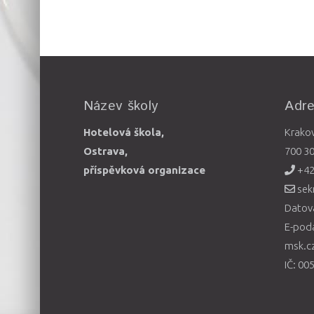
Název školy
Adr
Hotelová škola,
Krako
Ostrava,
700 3
příspěvková organizace
+42
sek
Datová
E-pod
msk.c
IČ: 00