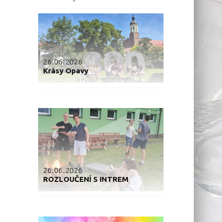
26.06.2026
Krásy Opavy
26.06.2026
ROZLOUČENÍ S INTREM