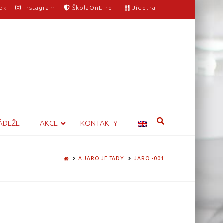
ok
Instagram
ŠkolaOnLine
Jídelna
ÁDEŽE
AKCE
KONTAKTY
HOME
A JARO JE TADY
JARO -001