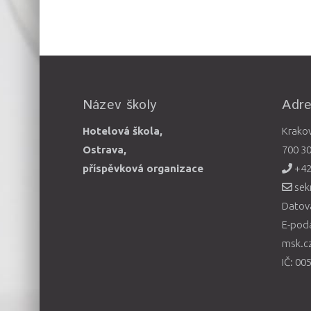
Název školy
Adr
Hotelová škola,
Krako
Ostrava,
700 3
příspěvková organizace
+42
sek
Datová
E-pod
msk.c
IČ: 00