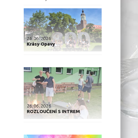
26.06.2026
Krásy Opavy
26.06.2026
ROZLOUČENÍ S INTREM