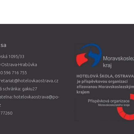
esa
vská 1095/33
0 Ostrava-Hrabůvka
0 596 716 755
retariat@hotelovkaostrava.cz
 schránka: gakiu27
atelna: hotelovkaostrava@po-
z
577260