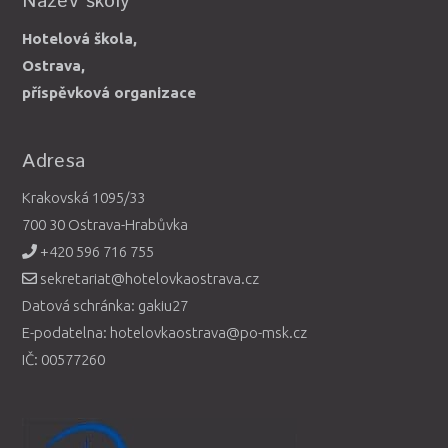
Název školy
Hotelová škola,
Ostrava,
příspěvková organizace
Adresa
Krakovská 1095/33
700 30 Ostrava-Hrabůvka
+420 596 716 755
sekretariat@hotelovkaostrava.cz
Datová schránka: gakiu27
E-podatelna: hotelovkaostrava@po-msk.cz
IČ: 00577260