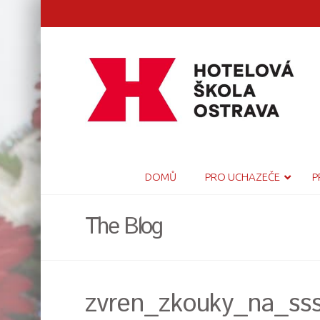
DOMŮ
PRO UCHAZEČE
P
The Blog
zvren_zkouky_na_ss