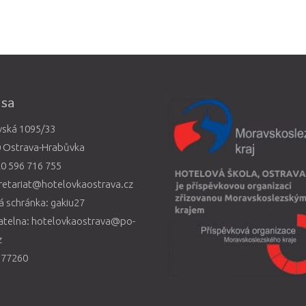
esa
vská 1095/33
0 Ostrava-Hrabůvka
0 596 716 755
retariat@hotelovkaostrava.cz
 schránka: gakiu27
atelna: hotelovkaostrava@po-
z
577260