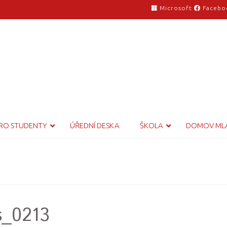
Microsoft
Facebo
RO STUDENTY
ÚŘEDNÍ DESKA
ŠKOLA
DOMOV ML
s_0213