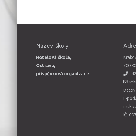
Název školy
Adr
Hotelová škola,
Krako
Ostrava,
700 3
příspěvková organizace
+42
sek
Datová
E-pod
msk.c
IČ: 00