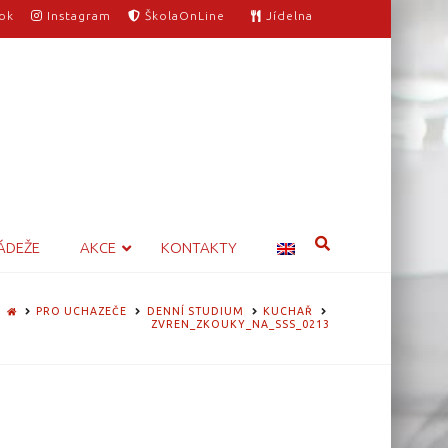
ok
Instagram
ŠkolaOnLine
Jídelna
ÁDEŽE
AKCE
KONTAKTY
HOME
PRO UCHAZEČE
DENNÍ STUDIUM
KUCHAŘ
ZVREN_ZKOUKY_NA_SSS_0213