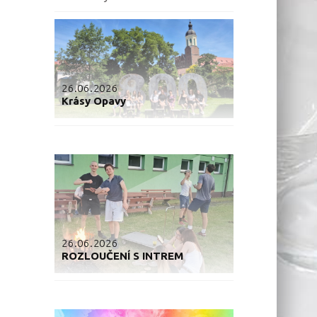
26.06.2026
Krásy Opavy
26.06.2026
ROZLOUČENÍ S INTREM