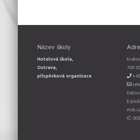
Název školy
Adr
Hotelová škola,
Krako
Ostrava,
700 3
příspěvková organizace
+42
sek
Datová
E-pod
msk.c
IČ: 00