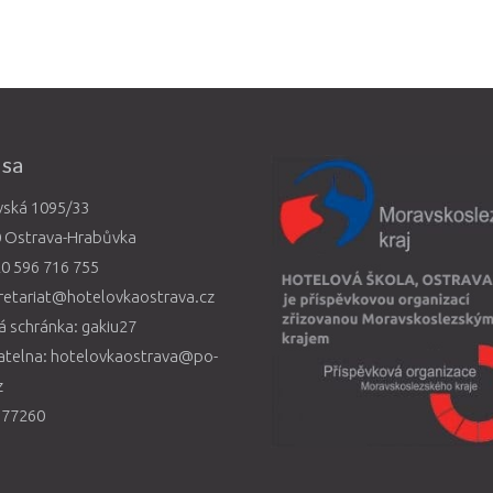
esa
vská 1095/33
0 Ostrava-Hrabůvka
0 596 716 755
retariat@hotelovkaostrava.cz
 schránka: gakiu27
atelna: hotelovkaostrava@po-
z
577260