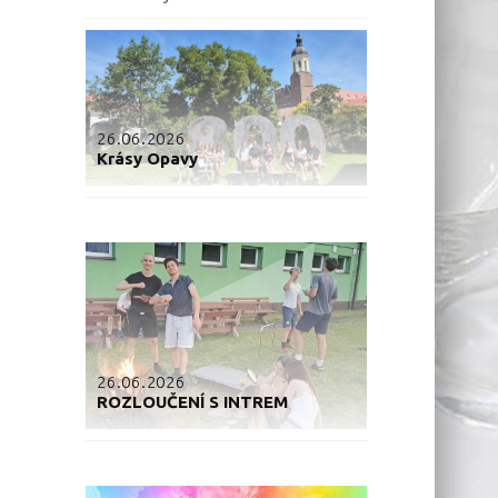
26.06.2026
Krásy Opavy
26.06.2026
ROZLOUČENÍ S INTREM