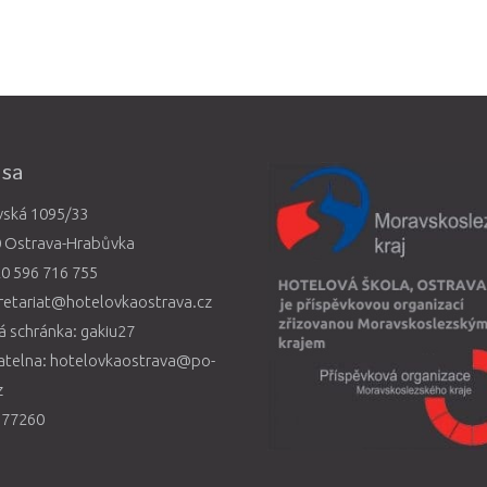
esa
vská 1095/33
0 Ostrava-Hrabůvka
0 596 716 755
retariat@hotelovkaostrava.cz
 schránka: gakiu27
atelna: hotelovkaostrava@po-
z
577260