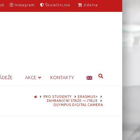
ok
Instagram
ŠkolaOnLine
Jídelna
ÁDEŽE
AKCE
KONTAKTY
HOME
PRO STUDENTY
ERASMUS+
ZAHRANIČNÍ STÁŽE — ITÁLIE
OLYMPUS DIGITAL CAMERA