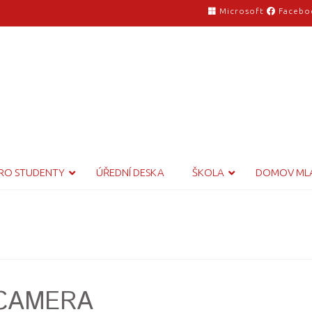
Microsoft
Facebo
RO STUDENTY
ÚŘEDNÍ DESKA
ŠKOLA
DOMOV ML
 CAMERA