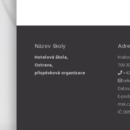
Název školy
Adr
Hotelová škola,
Krako
Ostrava,
700 3
příspěvková organizace
+42
sek
Datová
E-pod
msk.c
IČ: 00