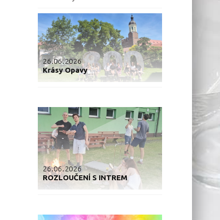
26.06.2026
Krásy Opavy
26.06.2026
ROZLOUČENÍ S INTREM