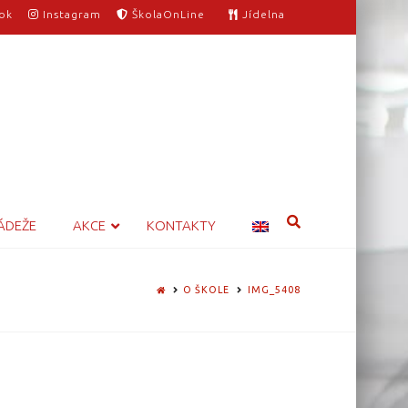
ok
Instagram
ŠkolaOnLine
Jídelna
ÁDEŽE
AKCE
KONTAKTY
HOME
O ŠKOLE
IMG_5408