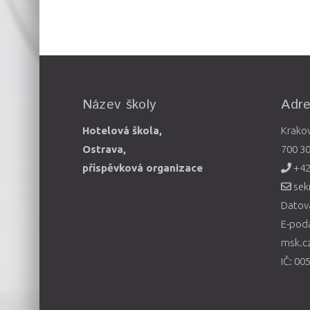
Název školy
Adr
Hotelová škola,
Krako
Ostrava,
700 3
příspěvková organizace
+42
sek
Datová
E-pod
msk.c
IČ: 00