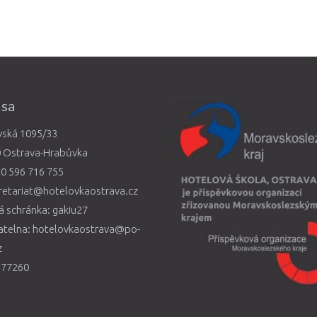
esa
vská 1095/33
0 Ostrava-Hrabůvka
0 596 716 755
retariat@hotelovkaostrava.cz
 schránka: gakiu27
atelna: hotelovkaostrava@po-
z
577260