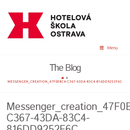
Menu
The Blog
HOME
MESSENGER_CREATION_47F0E8C4-C367-43DA-83C4-816DD9252F6C
Messenger_creation_47F0
C367-43DA-83C4-
816DD9252F6C