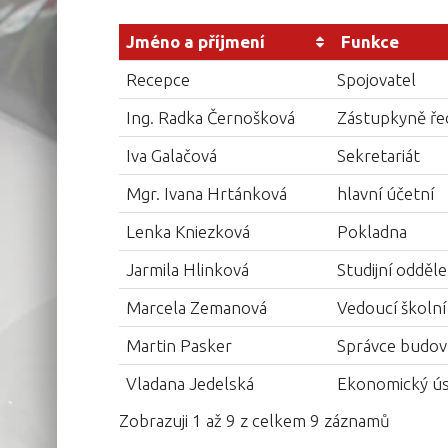
Jméno a příjmení
Funkce
Recepce
Spojovatel
Ing. Radka Černošková
Zástupkyně ře
Iva Galačová
Sekretariát
Mgr. Ivana Hrtánková
hlavní účetní
Lenka Kniezková
Pokladna
Jarmila Hlinková
Studijní odděle
Marcela Zemanová
Vedoucí školní 
Martin Pasker
Správce budov
Vladana Jedelská
Ekonomický úse
Zobrazuji 1 až 9 z celkem 9 záznamů