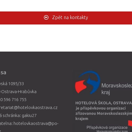
Zpět na kontakty
esa
vská 1095/33
0 Ostrava-Hrabůvka
0 596 716 755
retariat@hotelovkaostrava.cz
 schránka: gakiu27
atelna: hotelovkaostrava@po-
z