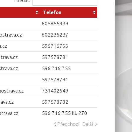
Hledat:
Telefon
605855939
strava.cz
602236237
.cz
596716766
trava.cz
597578781
trava.cz
596 716 755
597578791
ostrava.cz
731402649
ava.cz
597578782
trava.cz
596 716 755 kl. 270
Předchozí
Další