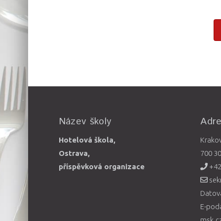
Název školy
Adr
Hotelová škola,
Krako
Ostrava,
700 3
příspěvková organizace
+42
sek
Datová
E-pod
msk.c