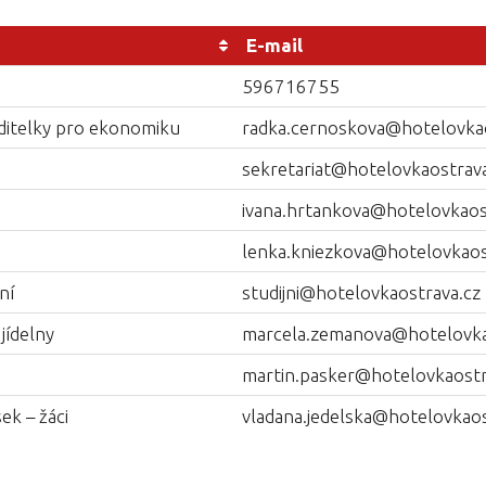
E-mail
596716755
ditelky pro ekonomiku
radka.cernoskova@hotelovkao
sekretariat@hotelovkaostrava
ivana.hrtankova@hotelovkaos
lenka.kniezkova@hotelovkaos
ní
studijni@hotelovkaostrava.cz
jídelny
marcela.zemanova@hotelovka
martin.pasker@hotelovkaostr
k – žáci
vladana.jedelska@hotelovkaos