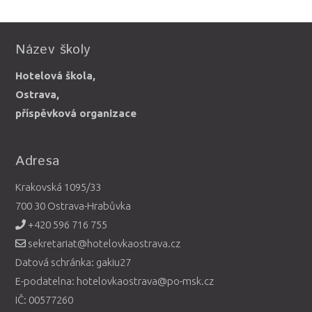
Název školy
Hotelová škola,
Ostrava,
příspěvková organizace
Adresa
Krakovská 1095/33
700 30 Ostrava-Hrabůvka
+420 596 716 755
sekretariat@hotelovkaostrava.cz
Datová schránka: gakiu27
E-podatelna: hotelovkaostrava@po-msk.cz
IČ: 00577260