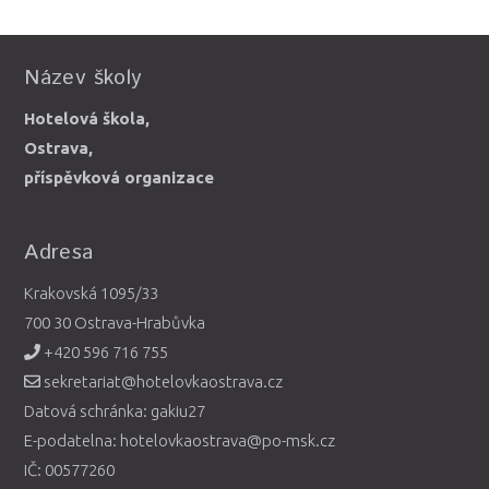
Název školy
Hotelová škola,
Ostrava,
příspěvková organizace
Adresa
Krakovská 1095/33
700 30 Ostrava-Hrabůvka
+420 596 716 755
sekretariat@hotelovkaostrava.cz
Datová schránka: gakiu27
E-podatelna: hotelovkaostrava@po-msk.cz
IČ: 00577260