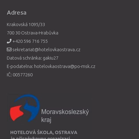
Adresa
Krakovská 1095/33
700 30 Ostrava-Hrabůvka
+420 596 716 755
sekretariat@hotelovkaostrava.cz
Datová schránka: gakiu27
E-podatelna: hotelovkaostrava@po-msk.cz
IČ: 00577260