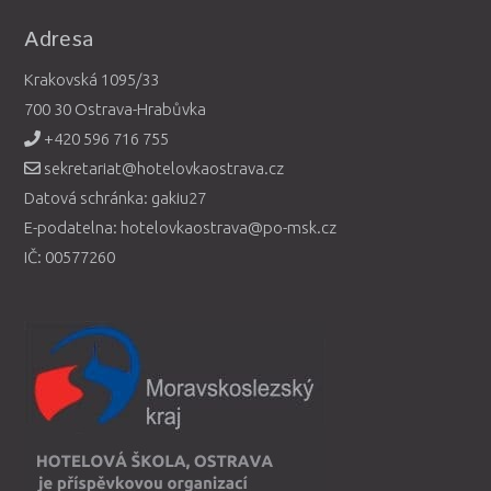
Adresa
Krakovská 1095/33
700 30 Ostrava-Hrabůvka
+420 596 716 755
sekretariat@hotelovkaostrava.cz
Datová schránka: gakiu27
E-podatelna: hotelovkaostrava@po-msk.cz
IČ: 00577260