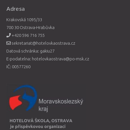
Adresa
Krakovská 1095/33
700 30 Ostrava-Hrabůvka
+420 596 716 755
sekretariat@hotelovkaostrava.cz
Datová schránka: gakiu27
E-podatelna: hotelovkaostrava@po-msk.cz
IČ: 00577260