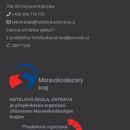
700 30 Ostrava-Hrabůvka
+420 596 716 755
sekretariat@hotelovkaostrava.cz
Datová schránka: gakiu27
E-podatelna: hotelovkaostrava@po-msk.cz
IČ: 00577260