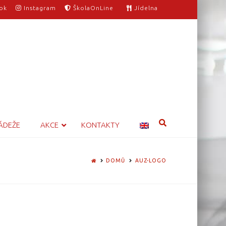
ok
Instagram
ŠkolaOnLine
Jídelna
ÁDEŽE
AKCE
KONTAKTY
HOME
DOMŮ
AUZ-LOGO