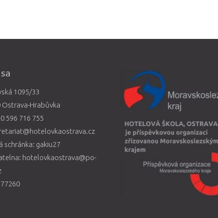
esa
vská 1095/33
0 Ostrava-Hrabůvka
0 596 716 755
retariat@hotelovkaostrava.cz
 schránka: gakiu27
atelna: hotelovkaostrava@po-
z
577260