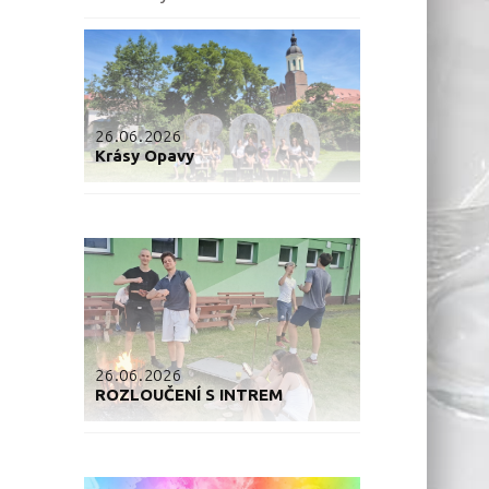
26.06.2026
Krásy Opavy
26.06.2026
ROZLOUČENÍ S INTREM