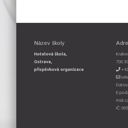
Název školy
Adr
Hotelová škola,
Krako
Ostrava,
700 3
příspěvková organizace
+42
sek
Datová
E-pod
msk.c
IČ: 00