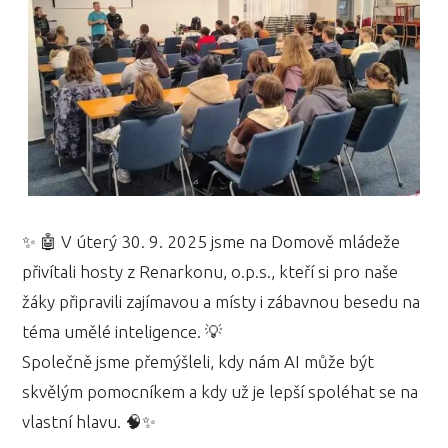
✨ 🤖 V úterý 30. 9. 2025 jsme na Domově mládeže
přivítali hosty z Renarkonu, o.p.s., kteří si pro naše
žáky připravili zajímavou a místy i zábavnou besedu na
téma umělé inteligence. 💡
Společně jsme přemýšleli, kdy nám AI může být
skvělým pomocníkem a kdy už je lepší spoléhat se na
vlastní hlavu. 🧠✨