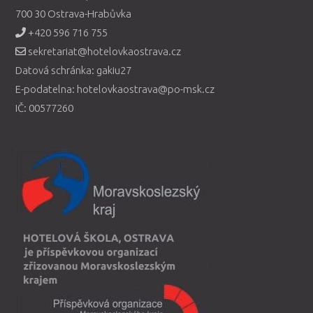
700 30 Ostrava-Hrabůvka
+420 596 716 755
sekretariat@hotelovkaostrava.cz
Datová schránka: gakiu27
E-podatelna: hotelovkaostrava@po-msk.cz
IČ: 00577260