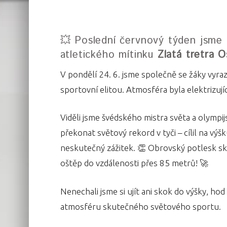
💥 Poslední červnový týden jsme 
atletického mítinku
Zlatá tretra O
V pondělí 24. 6. jsme společně se žáky vyraz
sportovní elitou. Atmosféra byla elektrizujíc
Viděli jsme švédského mistra světa a olympi
překonat světový rekord v tyči – cílil na výš
neskutečný zážitek. 👏 Obrovský potlesk skl
oštěp do vzdálenosti přes 85 metrů! 🚀
Nenechali jsme si ujít ani skok do výšky, hod k
atmosféru skutečného světového sportu.