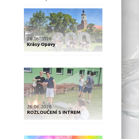
26.06.2026
Krásy Opavy
26.06.2026
ROZLOUČENÍ S INTREM