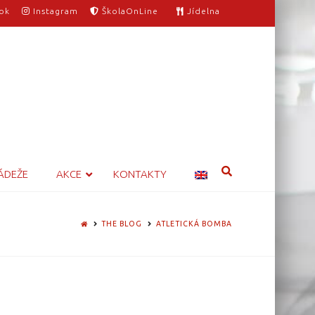
ok
Instagram
ŠkolaOnLine
Jídelna
ÁDEŽE
AKCE
KONTAKTY
HOME
THE BLOG
ATLETICKÁ BOMBA