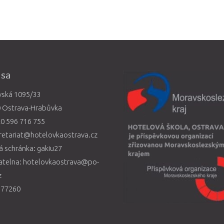
esa
vská 1095/33
0 Ostrava-Hrabůvka
0 596 716 755
retariat@hotelovkaostrava.cz
 schránka: gakiu27
atelna: hotelovkaostrava@po-
z
577260