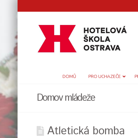
DOMŮ
PRO UCHAZEČE
P
Domov mládeže
Atletická bomba