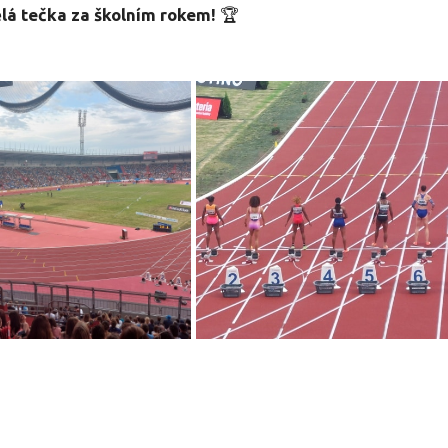
ělá tečka za školním rokem!
🏆