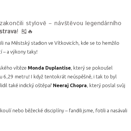
zakončili stylově – návštěvou legendárního
strava
! 🎽🔥
ili na Městský stadion ve Vítkovicích, kde se to hemžilo
í – a výkony taky!
jského vítěze
Monda Duplantise
, který se pokoušel
ku 6,29 metru! I když tentokrát neúspěšně, i tak to byl
idil také indický oštěpař
Neeraj Chopra
, který poslal svůj
oulí nebo běžecké disciplíny – fandili jsme, fotili a nasávali