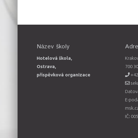
Název školy
Adr
Hotelová škola,
Krako
Ostrava,
700 3
příspěvková organizace
+42
sek
Datová
E-pod
msk.c
IČ: 00