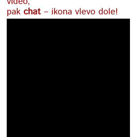
video,
pak
chat
– ikona vlevo dole!