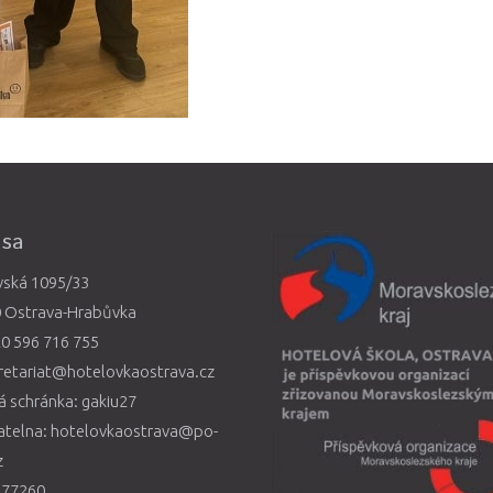
esa
vská 1095/33
0 Ostrava-Hrabůvka
0 596 716 755
retariat@hotelovkaostrava.cz
 schránka: gakiu27
atelna: hotelovkaostrava@po-
z
577260