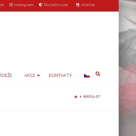
ok
Instagram
ŠkolaOnLine
Jídelna
ÁDEŽE
AKCE
KONTAKTY
HOME
BIRELL-07