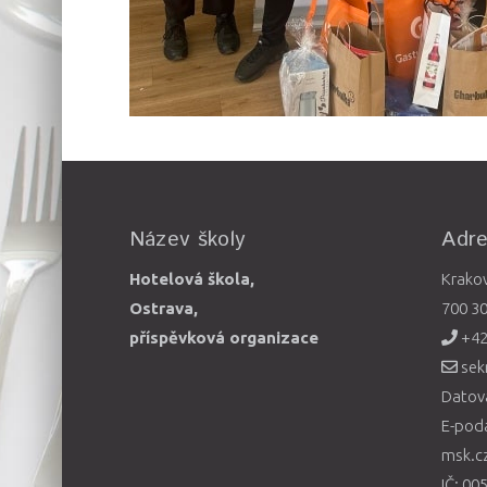
Název školy
Adr
Hotelová škola,
Krako
Ostrava,
700 3
příspěvková organizace
+42
sek
Datová
E-pod
msk.c
IČ: 00