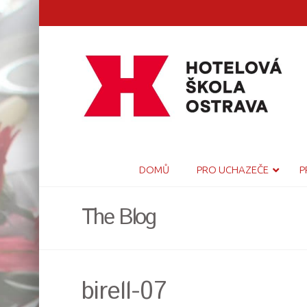
DOMŮ
PRO UCHAZEČE
P
The Blog
birell-07