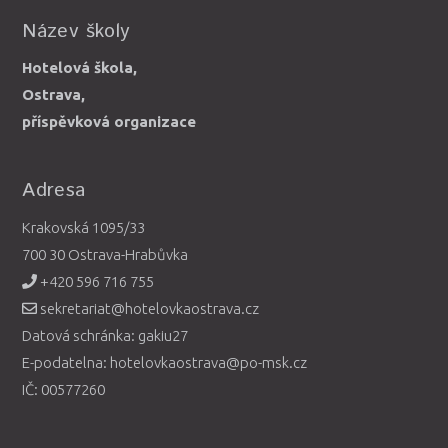
Název školy
Hotelová škola,
Ostrava,
příspěvková organizace
Adresa
Krakovská 1095/33
700 30 Ostrava-Hrabůvka
+420 596 716 755
sekretariat@hotelovkaostrava.cz
Datová schránka: gakiu27
E-podatelna: hotelovkaostrava@po-msk.cz
IČ: 00577260