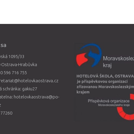
esa
vská 1095/33
0 Ostrava-Hrabůvka
0 596 716 755
retariat@hotelovkaostrava.cz
 schránka: gakiu27
atelna: hotelovkaostrava@po-
z
577260