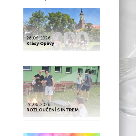
26.06.2026
Krásy Opavy
26.06.2026
ROZLOUČENÍ S INTREM