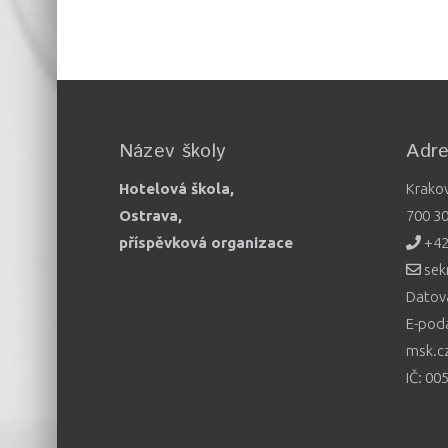
Název školy
Adr
Hotelová škola,
Krako
Ostrava,
700 3
příspěvková organizace
+42
sek
Datová
E-pod
msk.c
IČ: 00