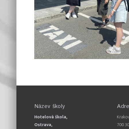
Název školy
Adr
Hotelová škola,
Krako
Ostrava,
700 3