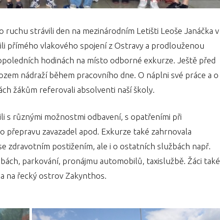
 ruchu strávili den na mezinárodním Letišti Leoše Janáčka v
li přímého vlakového spojení z Ostravy a prodlouženou
dopoledních hodinách na místo odborné exkurze. Ještě před
vozem nádraží během pracovního dne. O náplni své práce a o
h žákům referovali absolventi naší školy.
li s různými možnostmi odbavení, s opatřeními při
pro přepravu zavazadel apod. Exkurze také zahrnovala
 se zdravotním postižením, ale i o ostatních službách např.
bách, parkování, pronájmu automobilů, taxislužbě. Žáci také
a a na řecký ostrov Zakynthos.