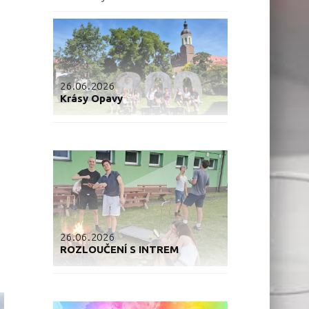
26.06.2026
Krásy Opavy
26.06.2026
ROZLOUČENÍ S INTREM