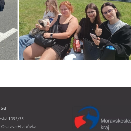
esa
vská 1095/33
0 Ostrava-Hrabůvka