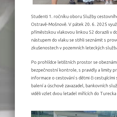
Studenti 1. ročníku oboru Služby cestovního
Ostravě-Mošnově. V pátek 20. 6. 2025 využi
příměstskou vlakovou linkou S2 dorazili v 
nástupem do vlaku se stihli seznámit s pro
zkušenostech v pozemních leteckých službác
Po prohlídce letištních prostor se obeznámi
bezpečnostní kontrole, s pravidly a limity 
informace o cestování s dětmi či cestujícími
balení a úschově zavazadel, bankovních služ
viděli vzlet dvou letadel mířících do Tureck