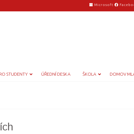
Microsoft
Facebo
RO STUDENTY
ÚŘEDNÍ DESKA
ŠKOLA
DOMOV ML
ích