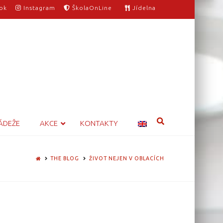
ok
Instagram
ŠkolaOnLine
Jídelna
ÁDEŽE
AKCE
KONTAKTY
HOME
THE BLOG
ŽIVOT NEJEN V OBLACÍCH