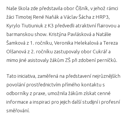
Naše škola zde představila obor Číšník, v jehož rámci
žáci Timotej René Naňák a Václav Šácha z HRP3,
Kyrylo Tiutiuniuk z K3 předvedli atraktivní flairovou a
barmanskou show. Kristýna Pavlásková a Natálie
Šamková z 1. ročníku, Veronika Helekalová a Tereza
Olšanová z 2. ročníku zastupovaly obor Cukrář a
mimo jiné asistovaly žákům ZŠ při zdobení perníčků.
Tato iniciativa, zaměřená na představení nejrůznějších
povolání prostřednictvím přímého kontaktu s
odborníky z praxe, umožnila žákům získat cenné
informace a inspiraci pro jejich další studijní i profesní
směřování.