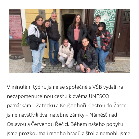
V minulém týdnu jsme se společně s VŠB vydali na
nezapomenutelnou cestu k dvěma UNESCO
památkám – Žatecku a Krušnohoří. Cestou do Žatce
jsme navštívili dva malebné zámky – Náměšť nad
Oslavou a Červenou Řečici. Během našeho pobytu
jsme prozkoumali mnoho hradů a štol a nemohli jsme