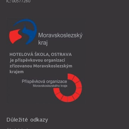
IČ: 00577260
Důležité odkazy