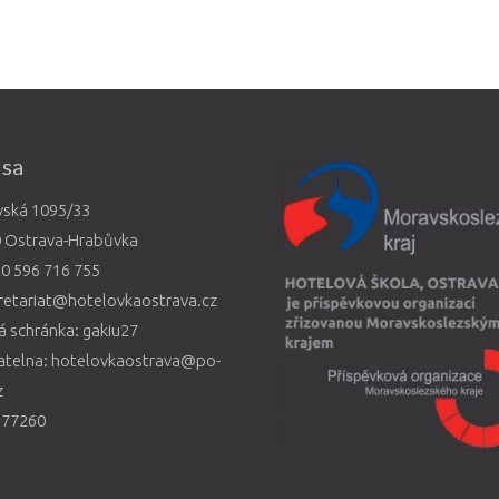
esa
vská 1095/33
0 Ostrava-Hrabůvka
0 596 716 755
retariat@hotelovkaostrava.cz
 schránka: gakiu27
atelna: hotelovkaostrava@po-
z
577260