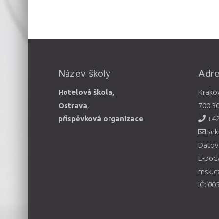
Název školy
Adr
Hotelová škola,
Krako
Ostrava,
700 3
příspěvková organizace
+42
sek
Datová
E-pod
msk.c
IČ: 00