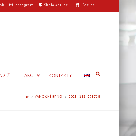
ok
Instagram
ŠkolaOnLine
Jídelna
ÁDEŽE
AKCE
KONTAKTY
HOME
VÁNOČNÍ BRNO
20251212_093738