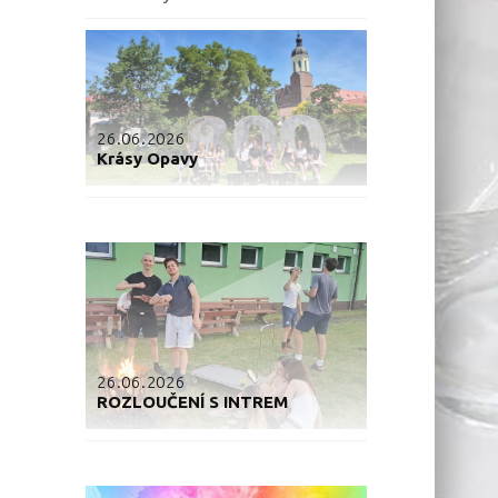
26.06.2026
Krásy Opavy
26.06.2026
ROZLOUČENÍ S INTREM