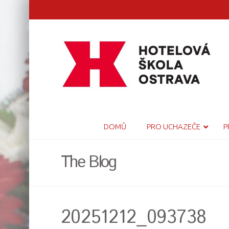
DOMŮ
PRO UCHAZEČE
P
The Blog
20251212_093738