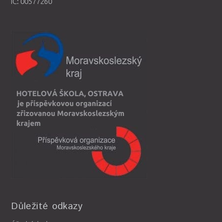
IČ: 00577260
Důležité odkazy