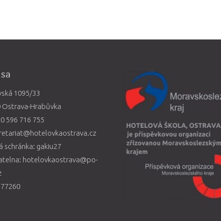
esa
vská 1095/33
0 Ostrava-Hrabůvka
0 596 716 755
retariat@hotelovkaostrava.cz
 schránka: gakiu27
atelna: hotelovkaostrava@po-
z
577260