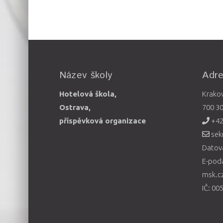
Název školy
Adr
Hotelová škola,
Krako
Ostrava,
700 3
příspěvková organizace
+42
sek
Datová
E-pod
msk.c
IČ: 00