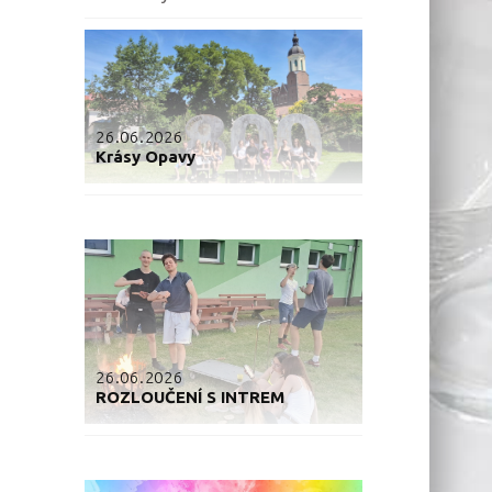
26.06.2026
Krásy Opavy
26.06.2026
ROZLOUČENÍ S INTREM