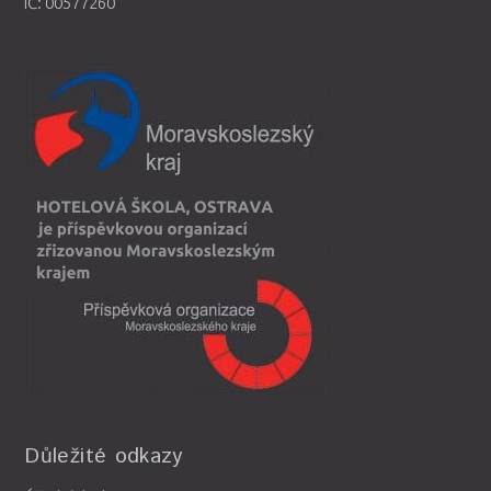
IČ: 00577260
Důležité odkazy