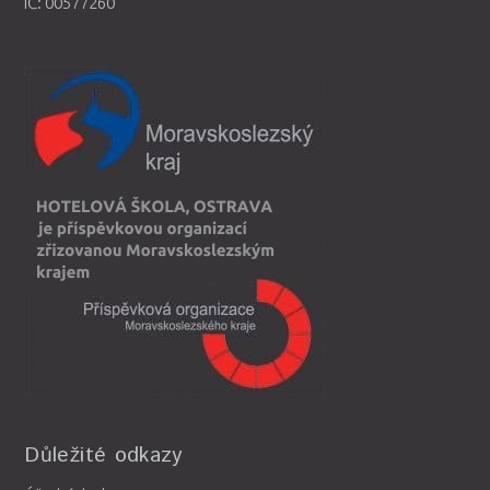
IČ: 00577260
Důležité odkazy