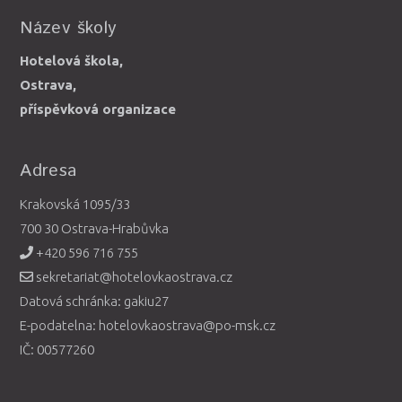
Název školy
Hotelová škola,
Ostrava,
příspěvková organizace
Adresa
Krakovská 1095/33
700 30 Ostrava-Hrabůvka
+420 596 716 755
sekretariat@hotelovkaostrava.cz
Datová schránka: gakiu27
E-podatelna: hotelovkaostrava@po-msk.cz
IČ: 00577260