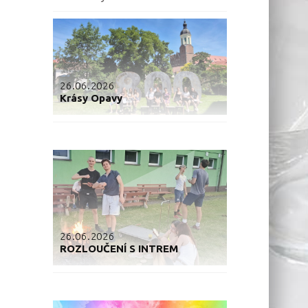
26.06.2026
Krásy Opavy
26.06.2026
ROZLOUČENÍ S INTREM