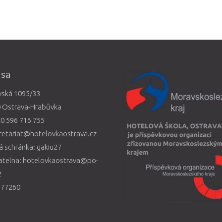
esa
vská 1095/33
0 Ostrava-Hrabůvka
0 596 716 755
retariat@hotelovkaostrava.cz
 schránka: gakiu27
atelna: hotelovkaostrava@po-
z
577260