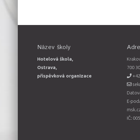
Název školy
Adr
Hotelová škola,
Krako
Ostrava,
700 3
příspěvková organizace
+42
sek
Datová
E-pod
msk.c
IČ: 00