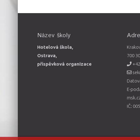
Název školy
Adr
Hotelová škola,
Krako
Ostrava,
700 3
příspěvková organizace
+42
sek
Datová
E-pod
msk.c
IČ: 00