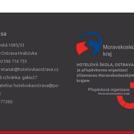
esa
vská 1095/33
0 Ostrava-Hrabůvka
0 596 716 755
retariat@hotelovkaostrava.cz
 schránka: gakiu27
atelna: hotelovkaostrava@po-
z
577260