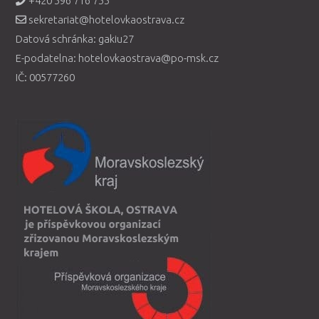
+420 596 716 755
sekretariat@hotelovkaostrava.cz
Datová schránka: gakiu27
E-podatelna: hotelovkaostrava@po-msk.cz
IČ: 00577260