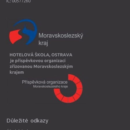
IČ: 00577260
Důležité odkazy