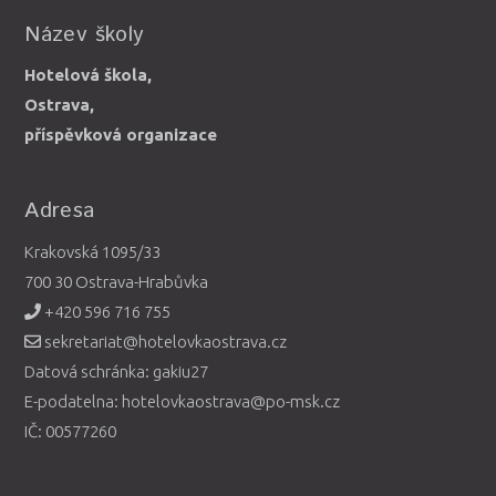
Název školy
Hotelová škola,
Ostrava,
příspěvková organizace
Adresa
Krakovská 1095/33
700 30 Ostrava-Hrabůvka
+420 596 716 755
sekretariat@hotelovkaostrava.cz
Datová schránka: gakiu27
E-podatelna: hotelovkaostrava@po-msk.cz
IČ: 00577260