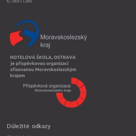
IČ: 00577260
Důležité odkazy