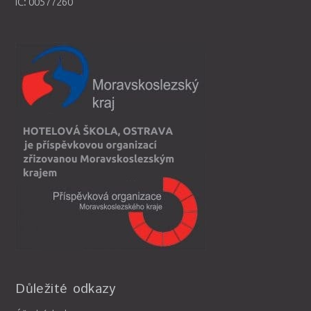
IČ: 00577260
Důležité odkazy