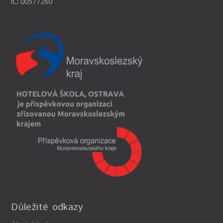
IČ: 00577260
Důležité odkazy