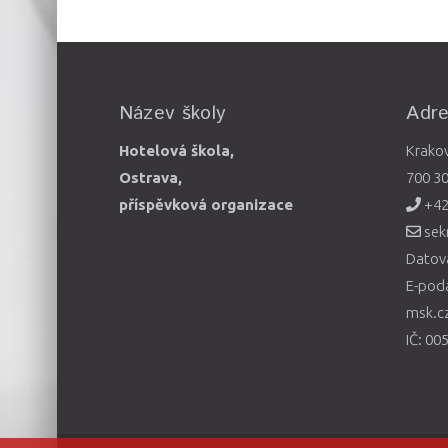
Název školy
Adr
Hotelová škola,
Krako
Ostrava,
700 3
příspěvková organizace
+42
sek
Datová
E-pod
msk.c
IČ: 00