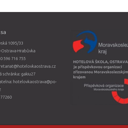
esa
vská 1095/33
0 Ostrava-Hrabůvka
0 596 716 755
retariat@hotelovkaostrava.cz
 schránka: gakiu27
atelna: hotelovkaostrava@po-
z
577260