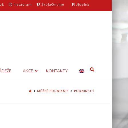
ok
Instagram
ŠkolaOnLine
Jídelna
ÁDEŽE
AKCE
KONTAKTY
HOME
MŮŽEŠ PODNIKAT?
PODNIKEJ-1