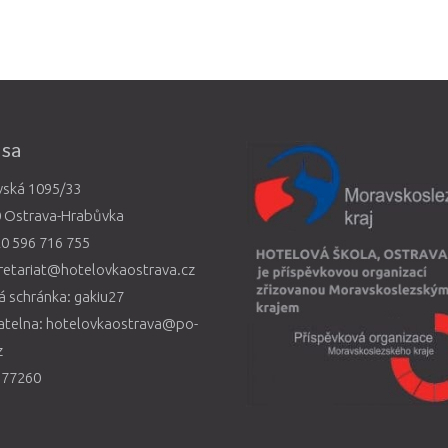
esa
vská 1095/33
0 Ostrava-Hrabůvka
0 596 716 755
retariat@hotelovkaostrava.cz
 schránka: gakiu27
atelna: hotelovkaostrava@po-
z
577260