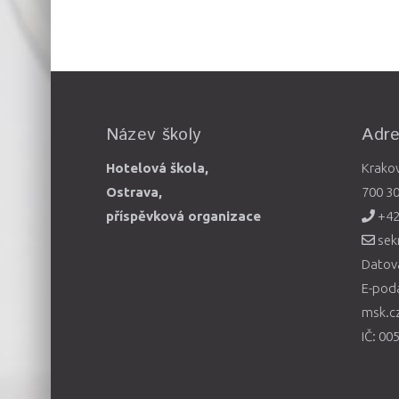
Název školy
Adr
Hotelová škola,
Krako
Ostrava,
700 3
příspěvková organizace
+42
sek
Datová
E-pod
msk.c
IČ: 00