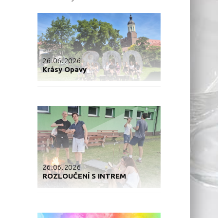
26.06.2026
Krásy Opavy
26.06.2026
ROZLOUČENÍ S INTREM