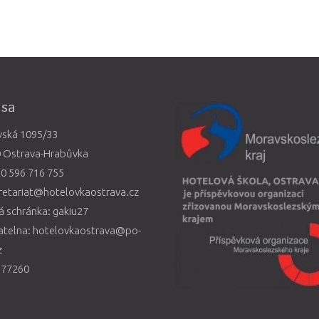
esa
vská 1095/33
0 Ostrava-Hrabůvka
0 596 716 755
retariat@hotelovkaostrava.cz
 schránka: gakiu27
atelna: hotelovkaostrava@po-
z
577260