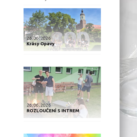
26.06.2026
Krásy Opavy
26.06.2026
ROZLOUČENÍ S INTREM