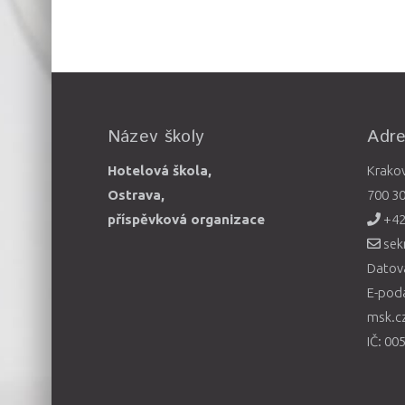
Název školy
Adr
Hotelová škola,
Krako
Ostrava,
700 3
příspěvková organizace
+42
sek
Datová
E-pod
msk.c
IČ: 00