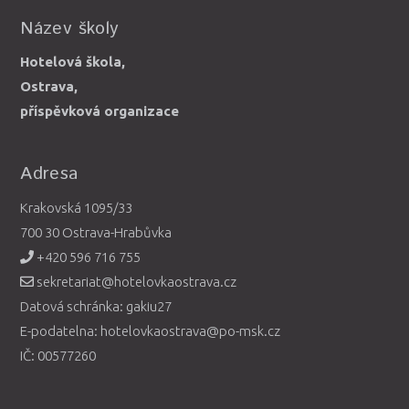
Název školy
Hotelová škola,
Ostrava,
příspěvková organizace
Adresa
Krakovská 1095/33
700 30 Ostrava-Hrabůvka
+420 596 716 755
sekretariat@hotelovkaostrava.cz
Datová schránka: gakiu27
E-podatelna: hotelovkaostrava@po-msk.cz
IČ: 00577260