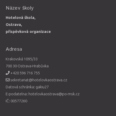
Název školy
Hotelová škola,
Ostrava,
příspěvková organizace
Adresa
Krakovská 1095/33
700 30 Ostrava-Hrabůvka
+420 596 716 755
sekretariat@hotelovkaostrava.cz
Datová schránka: gakiu27
E-podatelna: hotelovkaostrava@po-msk.cz
IČ: 00577260