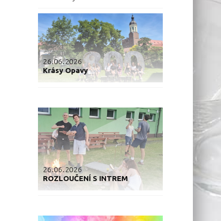
26.06.2026
Krásy Opavy
26.06.2026
ROZLOUČENÍ S INTREM