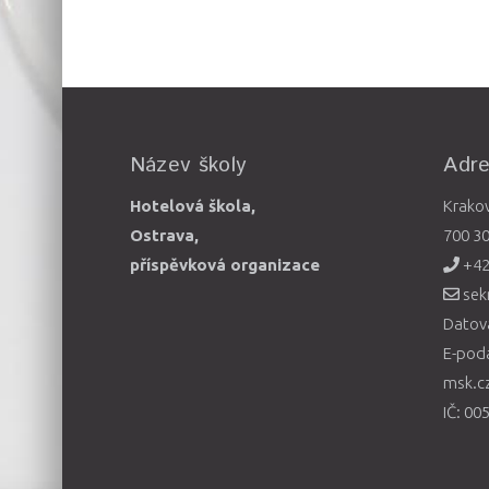
Název školy
Adr
Hotelová škola,
Krako
Ostrava,
700 3
příspěvková organizace
+42
sek
Datová
E-pod
msk.c
IČ: 00