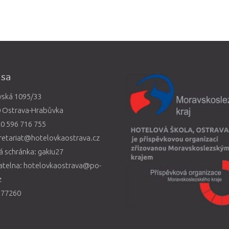
esa
vská 1095/33
0 Ostrava-Hrabůvka
0 596 716 755
retariat@hotelovkaostrava.cz
 schránka: gakiu27
atelna: hotelovkaostrava@po-
z
577260