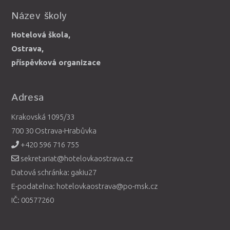
Název školy
Hotelová škola,
Ostrava,
příspěvková organizace
Adresa
Krakovská 1095/33
700 30 Ostrava-Hrabůvka
+420 596 716 755
sekretariat@hotelovkaostrava.cz
Datová schránka: gakiu27
E-podatelna: hotelovkaostrava@po-msk.cz
IČ: 00577260